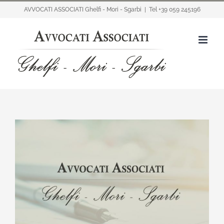
Salta
AVVOCATI ASSOCIATI Ghelfi - Mori - Sgarbi
|
Tel +39 059 245196
al
contenuto