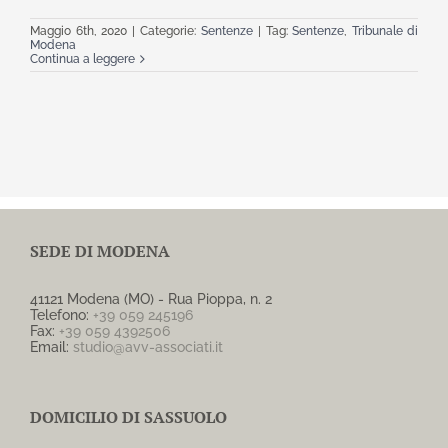
Maggio 6th, 2020
|
Categorie:
Sentenze
|
Tag:
Sentenze
,
Tribunale di
Modena
Continua a leggere
SEDE DI MODENA
41121 Modena (MO) - Rua Pioppa, n. 2
Telefono:
+39 059 245196
Fax:
+39 059 4392506
Email:
studio@avv-associati.it
DOMICILIO DI SASSUOLO