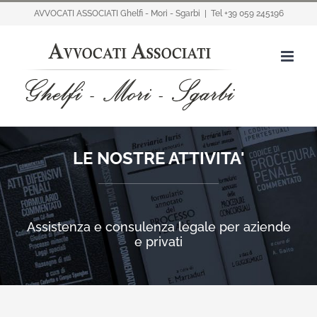
Salta
AVVOCATI ASSOCIATI Ghelfi - Mori - Sgarbi
|
Tel +39 059 245196
al
contenuto
LE NOSTRE ATTIVITA'
Assistenza e consulenza legale per aziende
e privati