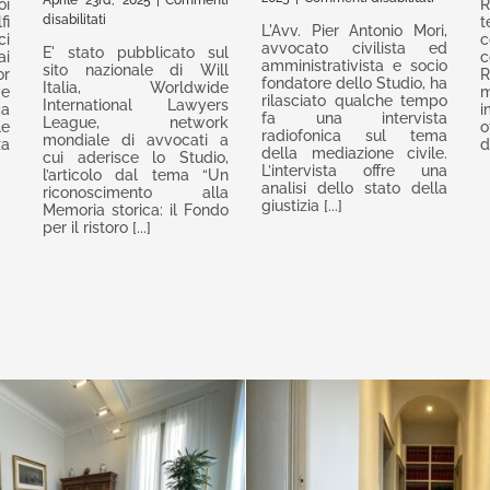
Aprile 23rd, 2025
|
Commenti
oi
R
Intervista
su
disabilitati
fi
t
L'Avv. Pier Antonio Mori,
rilasciata
i
Un
c
avvocato civilista ed
E' stato pubblicato sul
ai
sul
c
riconoscimento
amministrativista e socio
sito nazionale di Will
or
tema
alla
fondatore dello Studio, ha
Italia, Worldwide
ve
m
della
Memoria
rilasciato qualche tempo
International Lawyers
ca
i
mediazi
storica:
fa una intervista
League, network
le
o
radiofonica sul tema
civile
il
mondiale di avvocati a
a
d
della mediazione civile.
su
cui aderisce lo Studio,
Fondo
L’intervista offre una
l’articolo dal tema “Un
Radio
per
analisi dello stato della
riconoscimento alla
Canale
il
giustizia [...]
Memoria storica: il Fondo
Italia
ristoro
per il ristoro [...]
dei
danni
subiti
dalle
vittime
del
Terzo
Reich