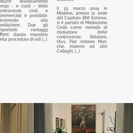
idurre drasticamente
mediazione
La
empi - e costi - delle
Il 13 marzo 2024 in
–
Mediazione
ontroversie civili e
Modena, presso la sede
Tempi
ommerciali è possibile.
Civile
del Capitolo BNI Estense,
e
Ricorrendo alla
come
si è parlato di Mediazione
ediazione. Due gli
costi
metodo
Civile come metodo di
mportanti vantaggi
ridotti
one
di
risoluzione delle
fferti: durata massima
controversie. Relatore,
risoluzione
ella procedura di soli [...]
l’Avv. Pier Antonio Mori,
delle
che, insieme ad altri
controversie
Colleghi, [...]