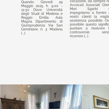
vocazione, da sempre n
Quando: Giovedì 29
e
CIVILE
Avvocati Associati Ghel
Maggio 2025 h. 9.00 -
la
Vantaggi
Mori Sgarbi c
12.30 Dove: Università
mediazione
ed
impegniamo a fornire 
degli Studi di Modena e
–
opportunità
nostri clienti la migli
Reggio Emilia Aula
assistenza possibile. O
InMediar
per
Magna Dipartimento di
possibile questo signifi
Modena
Giurisprudenza Via San
gli
puntare a risolvere 
Geminiano n. 3 Modena
avvocati
controversie senz
[...]
ricorrere [...]