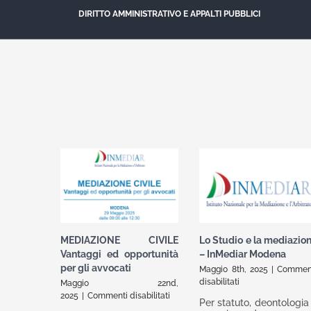
DIRITTO AMMINISTRATIVO E APPALTI PUBBLICI
MEDIAZIONE CIVILE
Lo Studio e la mediazio
Vantaggi ed opportunità
– InMediar Modena
per gli avvocati
Maggio 8th, 2025
|
Commen
su
disabilitati
Maggio 22nd,
Lo
su
2025
|
Commenti disabilitati
Per statuto, deontologia
Studio
MEDIAZIONE