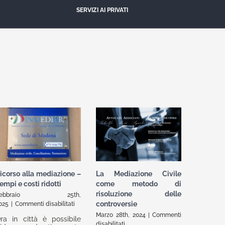
SERVIZI AI PRIVATI
icorso alla mediazione –
La Mediazione Civile
empi e costi ridotti
come metodo di
risoluzione delle
Febbraio 25th,
su
controversie
025
|
Commenti disabilitati
Ricorso
Marzo 28th, 2024
|
Commenti
ra in città è possibile
alla
su
disabilitati