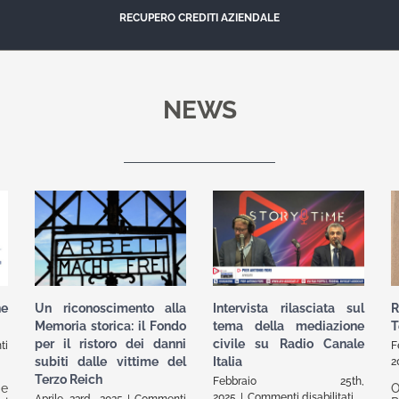
RECUPERO CREDITI AZIENDALE
NEWS
ne
Un riconoscimento alla
Intervista rilasciata sul
R
Memoria storica: il Fondo
tema della mediazione
T
per il ristoro dei danni
civile su Radio Canale
ti
subiti dalle vittime del
Italia
2
Terzo Reich
Febbraio 25th,
 e
O
su
2025
|
Commenti disabilitati