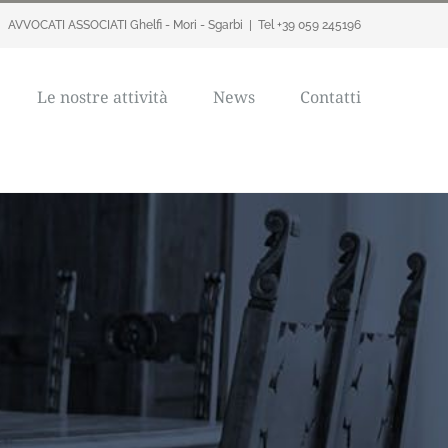
AVVOCATI ASSOCIATI Ghelfi - Mori - Sgarbi
|
Tel +39 059 245196
Le nostre attività
News
Contatti