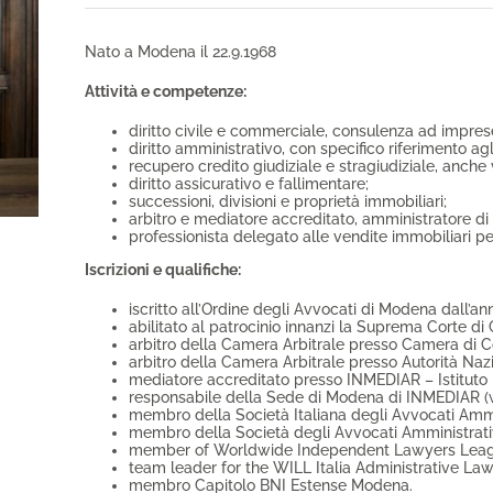
Nato a Modena il 22.9.1968
Attività e competenze:
diritto civile e commerciale, consulenza ad imprese
diritto amministrativo, con specifico riferimento agl
recupero credito giudiziale e stragiudiziale, anche 
diritto assicurativo e fallimentare;
successioni, divisioni e proprietà immobiliari;
arbitro e mediatore accreditato, amministratore di
professionista delegato alle vendite immobiliari pe
Iscrizioni e qualifiche:
iscritto all’Ordine degli Avvocati di Modena dall’an
abilitato al patrocinio innanzi la Suprema Corte di
arbitro della Camera Arbitrale presso Camera di
arbitro della Camera Arbitrale presso Autorità Naz
mediatore accreditato presso INMEDIAR – Istituto N
responsabile della Sede di Modena di INMEDIAR (
membro della Società Italiana degli Avvocati Ammin
membro della Società degli Avvocati Amministrativ
member of Worldwide Independent Lawyers Leag
team leader for the WILL Italia Administrative La
membro Capitolo BNI Estense Modena.