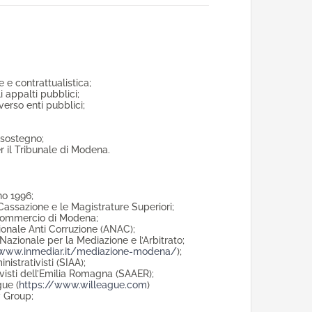
 e contrattualistica;
i appalti pubblici;
verso enti pubblici;
 sostegno;
r il Tribunale di Modena.
no 1996;
 Cassazione e le Magistrature Superiori;
 Commercio di Modena;
ionale Anti Corruzione (ANAC);
azionale per la Mediazione e l’Arbitrato;
www.inmediar.it/mediazione-modena/
);
istrativisti (SIAA);
isti dell’Emilia Romagna (SAAER);
ue (
https://www.willeague.com
)
w Group;