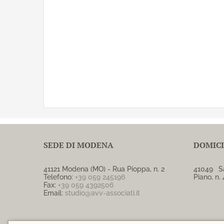
SEDE DI MODENA
DOMICI
41121 Modena (MO) - Rua Pioppa, n. 2
41049 S
Telefono:
+39 059 245196
Piano, n.
Fax:
+39 059 4392506
Email:
studio@avv-associati.it