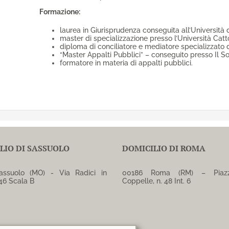
Formazione:
laurea in Giurisprudenza conseguita all’Università 
master di specializzazione presso l’Università Catt
diploma di conciliatore e mediatore specializzato d
“Master Appalti Pubblici” – conseguito presso Il So
formatore in materia di appalti pubblici.
LIO DI SASSUOLO
DOMICILIO DI ROMA
assuolo (MO) - Via Radici in
00186 Roma (RM) – Piazz
 46 Scala B
Coppelle, n. 48 Int. 6