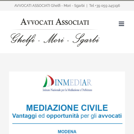
Salta
AVVOCATI ASSOCIATI Ghelfi - Mori - Sgarbi
|
Tel +39 059 245196
al
contenuto