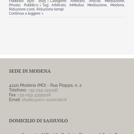
Febbraio 25th, 2025
|
Categorie:
Arbitrato
,
Articoli
,
Mediazione
,
Privato
,
Pubblico
|
Tag:
Arbitrato
,
InMediar
,
Mediazione
,
Modena
,
Riduzione costi
,
Riduzione tempi
Continua a leggere
SEDE DI MODENA
41121 Modena (MO) - Rua Pioppa, n. 2
Telefono:
+39 059 245196
Fax:
+39 059 4392506
Email:
studio@avv-associati.it
DOMICILIO DI SASSUOLO