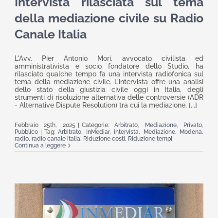
Intervista rilasciata sul tema
della mediazione civile su Radio
Canale Italia
L'Avv. Pier Antonio Mori, avvocato civilista ed
amministrativista e socio fondatore dello Studio, ha
rilasciato qualche tempo fa una intervista radiofonica sul
tema della mediazione civile. L’intervista offre una analisi
dello stato della giustizia civile oggi in Italia, degli
strumenti di risoluzione alternativa delle controversie (ADR
- Alternative Dispute Resolution) tra cui la mediazione, [...]
Febbraio 25th, 2025
|
Categorie:
Arbitrato
,
Mediazione
,
Privato
,
Pubblico
|
Tag:
Arbitrato
,
InMediar
,
intervista
,
Mediazione
,
Modena
,
radio
,
radio canale italia
,
Riduzione costi
,
Riduzione tempi
Continua a leggere