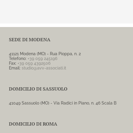
SEDE DI MODENA
41121 Modena (MO) - Rua Pioppa, n. 2
Telefono:
+39 059 245196
Fax:
+39 059 4392506
Email:
studio@avv-associati.it
DOMICILIO DI SASSUOLO
41049 Sassuolo (MO) - Via Radici in Piano, n. 46 Scala B
DOMICILIO DI ROMA