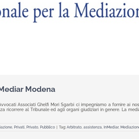
InMediar Modena
vocati Associati Ghelfi Mori Sgarbi ci impegniamo a fornire ai nostri
nza ricorrere al Tribunale ed agli organi giudiziari in genere. La me
azione
,
Privati
,
Privato
,
Pubblico
|
Tag:
Arbitrato
,
assistenza
,
InMediar
,
Mediazion