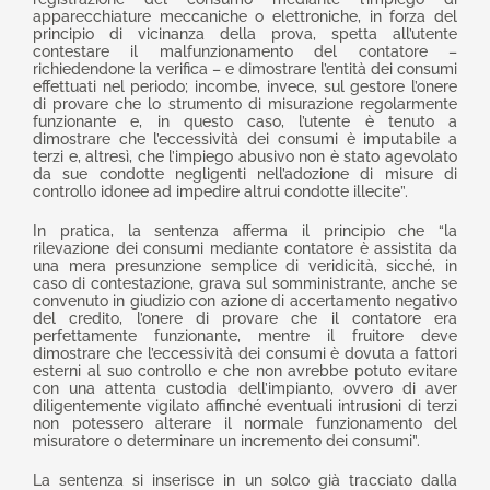
apparecchiature meccaniche o elettroniche, in forza del
principio di vicinanza della prova, spetta all’utente
contestare il malfunzionamento del contatore –
richiedendone la verifica – e dimostrare l’entità dei consumi
effettuati nel periodo; incombe, invece, sul gestore l’onere
di provare che lo strumento di misurazione regolarmente
funzionante e, in questo caso, l’utente è tenuto a
dimostrare che l’eccessività dei consumi è imputabile a
terzi e, altresì, che l’impiego abusivo non è stato agevolato
da sue condotte negligenti nell’adozione di misure di
controllo idonee ad impedire altrui condotte illecite”.
In pratica, la sentenza afferma il principio che “la
rilevazione dei consumi mediante contatore è assistita da
una mera presunzione semplice di veridicità, sicché, in
caso di contestazione, grava sul somministrante, anche se
convenuto in giudizio con azione di accertamento negativo
del credito, l’onere di provare che il contatore era
perfettamente funzionante, mentre il fruitore deve
dimostrare che l’eccessività dei consumi è dovuta a fattori
esterni al suo controllo e che non avrebbe potuto evitare
con una attenta custodia dell’impianto, ovvero di aver
diligentemente vigilato affinché eventuali intrusioni di terzi
non potessero alterare il normale funzionamento del
misuratore o determinare un incremento dei consumi”.
La sentenza si inserisce in un solco già tracciato dalla