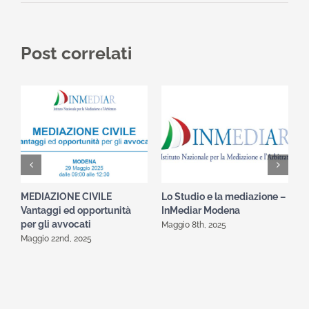
Post correlati
MEDIAZIONE CIVILE
Lo Studio e la mediazione –
U
Vantaggi ed opportunità
InMediar Modena
M
per gli avvocati
p
Maggio 8th, 2025
d
Maggio 22nd, 2025
R
A