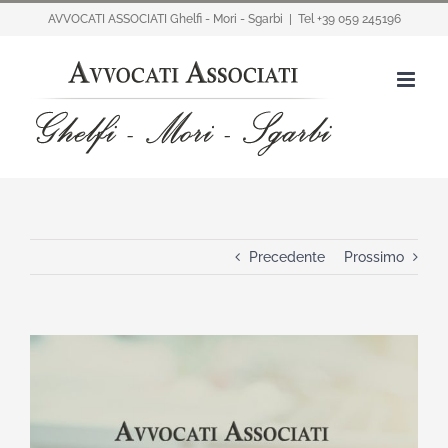
Salta
AVVOCATI ASSOCIATI Ghelfi - Mori - Sgarbi
|
Tel +39 059 245196
al
contenuto
Precedente
Prossimo
Ingrandisci
immagine