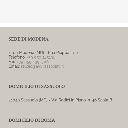
SEDE DI MODENA
41121 Modena (MO) - Rua Pioppa, n. 2
Telefono:
+39 059 245196
Fax:
+39 059 4392506
Email:
studio@avv-associati.it
DOMICILIO DI SASSUOLO
41049 Sassuolo (MO) - Via Radici in Piano, n. 46 Scala B
DOMICILIO DI ROMA