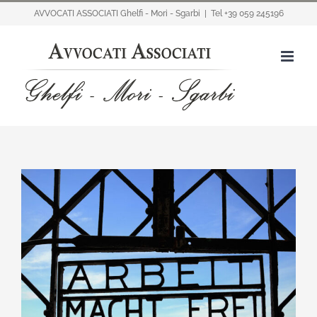
Salta
AVVOCATI ASSOCIATI Ghelfi - Mori - Sgarbi
|
Tel +39 059 245196
al
contenuto